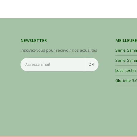
NEWSLETTER
MEILLEURE
Inscivez-vous pour recevoir nos actualités
Serre Gamm
Serre Gamm
Local techn
Gloriette 3.