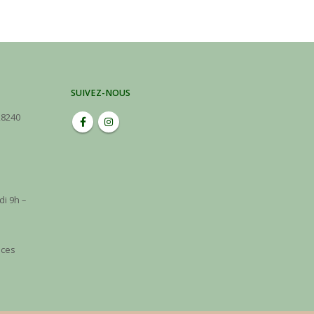
SUIVEZ-NOUS
28240
di 9h –
 ces