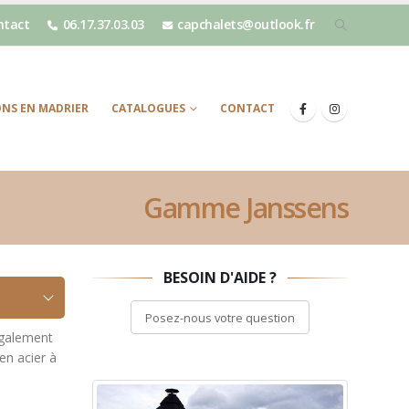
ntact
06.17.37.03.03
capchalets@outlook.fr
NS EN MADRIER
CATALOGUES
CONTACT
Gamme Janssens
BESOIN D'AIDE ?
Posez-nous votre question
également
en acier à