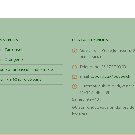
S VENTES
CONTACTEZ-NOUS
e Carrousel
Adresse:
La Petite Jouasserie 
BELHOMERT
e Orangerie
Téléphone:
06.17.37.03.03
ique pour bascule industrielle
Email:
capchalets@outlook.fr
60m x 3.60m. Toit 6 pans
Ouvert au public:
Jeudi, vendre
12h30 / 14h – 18h
Samedi 9h – 13h
OU sur rendez-vous en dehors de
horaires