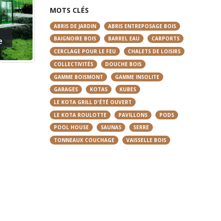
MOTS CLÉS
ABRIS DE JARDIN
ABRIS ENTREPOSAGE BOIS
e
BAIGNOIRE BOIS
BARREL EAU
CARPORTS
CERCLAGE POUR LE FEU
CHALETS DE LOISIRS
COLLECTIVITÉS
DOUCHE BOIS
GAMME BOISMONT
GAMME INSOLITE
GARAGES
KOTAS
KUBES
LE KOTA GRILL D'ÉTÉ OUVERT
LE KOTA ROULOTTE
PAVILLONS
PODS
POOL HOUSE
SAUNAS
SERRE
TONNEAUX COUCHAGE
VAISSELLE BOIS