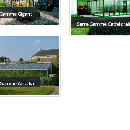
 Gamme Gigant
Serre Gamme Cathédral
 Gamme Arcadia