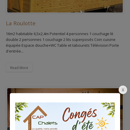
La Roulotte
16m2 habitable 6,5x2,4m Potentiel 4 personnes 1 couchage lit
double 2 personnes 1 couchage 2 lits superposés Coin cuisine
équipée Espace douche+WC Table et tabourets Télévision Porte
d'entrée...
Read More