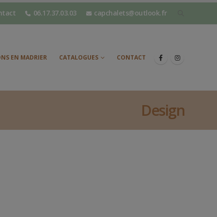
ntact
06.17.37.03.03
capchalets@outlook.fr
NS EN MADRIER
CATALOGUES
CONTACT
Design