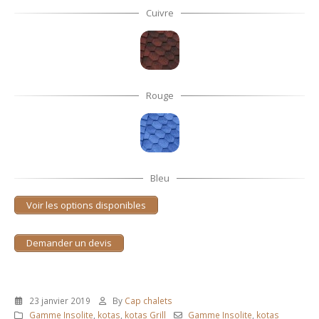
Cuivre
Rouge
Bleu
Voir les options disponibles
Demander un devis
23 janvier 2019
By
Cap chalets
Gamme Insolite
,
kotas
,
kotas Grill
Gamme Insolite
,
kotas