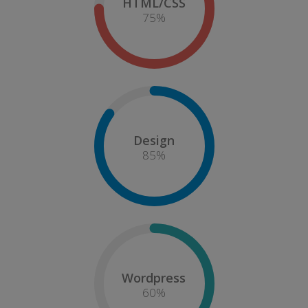
HTML/CSS
75
%
Design
85
%
Wordpress
60
%