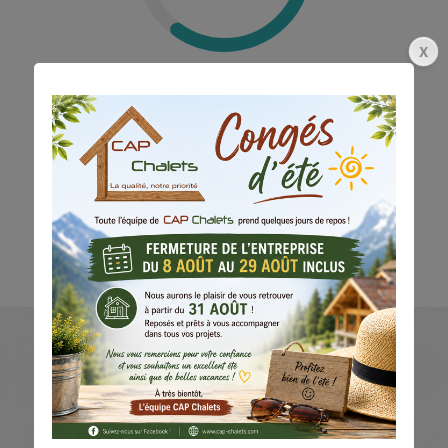
Photoshop
95
%
He provides great tech service
for each template and allows
me to become more