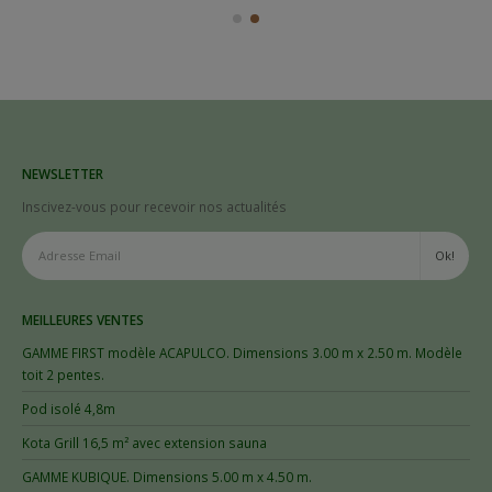
NEWSLETTER
Inscivez-vous pour recevoir nos actualités
MEILLEURES VENTES
GAMME FIRST modèle ACAPULCO. Dimensions 3.00 m x 2.50 m. Modèle
toit 2 pentes.
Pod isolé 4,8m
Kota Grill 16,5 m² avec extension sauna
GAMME KUBIQUE. Dimensions 5.00 m x 4.50 m.