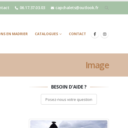
ntact
06.17.37.03.03
capchalets@outlook.fr
NS EN MADRIER
CATALOGUES
CONTACT
Image
BESOIN D'AIDE ?
Posez-nous votre question