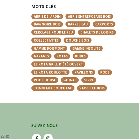
MOTS CLÉS
ABRIS DE JARDIN
ABRIS ENTREPOSAGE BOIS
BAIGNOIRE BOIS
BARREL EAU
CARPORTS
CERCLAGE POUR LE FEU
CHALETS DE LOISIRS
COLLECTIVITÉS
DOUCHE BOIS
GAMME BOISMONT
GAMME INSOLITE
GARAGES
KOTAS
KUBES
LE KOTA GRILL D'ÉTÉ OUVERT
LE KOTA ROULOTTE
PAVILLONS
PODS
POOL HOUSE
SAUNAS
SERRE
TONNEAUX COUCHAGE
VAISSELLE BOIS
SUIVEZ-NOUS
28240