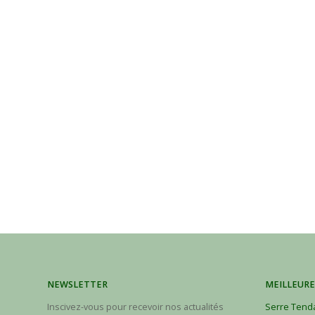
NEWSLETTER
MEILLEURE
Inscivez-vous pour recevoir nos actualités
Serre Tend