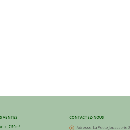
S VENTES
CONTACTEZ-NOUS
ance 7.50m²
Adresse:
La Petite Jouasserie 