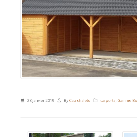
28 janvier 2019
By
Cap chalets
carports
,
Gamme Bo