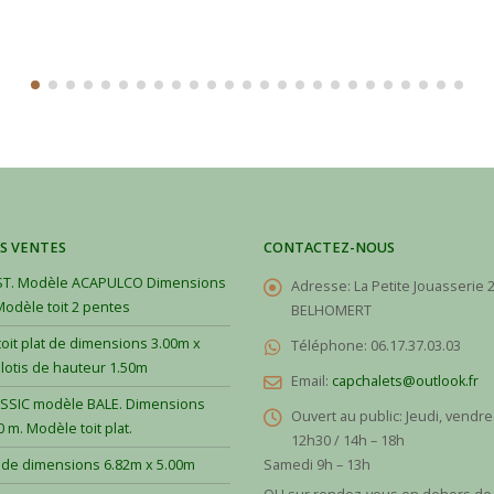
S VENTES
CONTACTEZ-NOUS
T. Modèle ACAPULCO Dimensions
Adresse:
La Petite Jouasserie 
Modèle toit 2 pentes
BELHOMERT
oit plat de dimensions 3.00m x
Téléphone:
06.17.37.03.03
ilotis de hauteur 1.50m
Email:
capchalets@outlook.fr
SIC modèle BALE. Dimensions
Ouvert au public:
Jeudi, vendre
0 m. Modèle toit plat.
12h30 / 14h – 18h
 de dimensions 6.82m x 5.00m
Samedi 9h – 13h