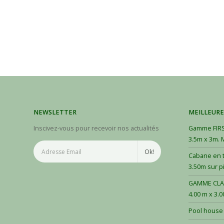
NEWSLETTER
MEILLEURE
Inscivez-vous pour recevoir nos actualités
Gamme FIRS
3.5m x 3m. 
Cabane en t
3.50m sur p
GAMME CLAS
4.00 m x 3.0
Pool house