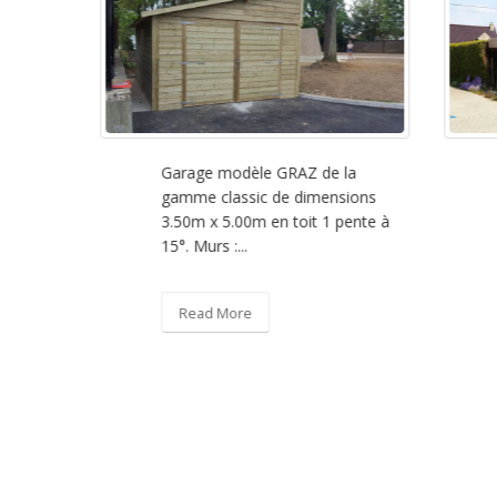
Garage modèle GRAZ de la
Ca
gamme classic de dimensions
ma
e
3.50m x 5.00m en toit 1 pente à
7.
sions
15°. Murs :...
do
collé
..
Read More