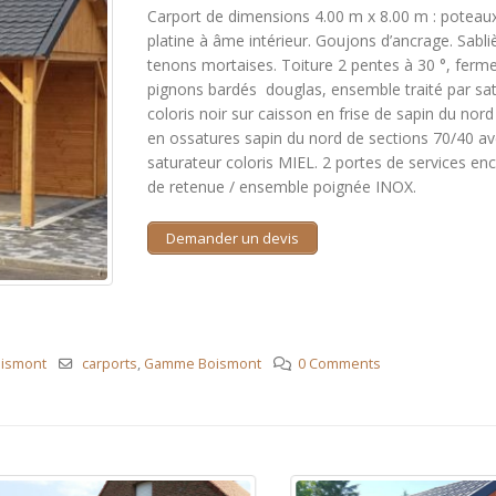
Carport de dimensions 4.00 m x 8.00 m : poteau
platine à âme intérieur. Goujons d’ancrage. Sabl
tenons mortaises. Toiture 2 pentes à 30 °, ferm
pignons bardés douglas, ensemble traité par satu
coloris noir sur caisson en frise de sapin du nor
en ossatures sapin du nord de sections 70/40 ave
saturateur coloris MIEL. 2 portes de services en
de retenue / ensemble poignée INOX.
Demander un devis
ismont
carports
,
Gamme Boismont
0 Comments