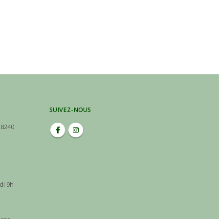
SUIVEZ-NOUS
28240
di 9h –