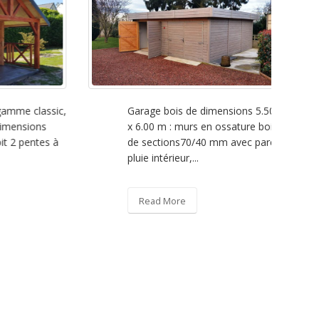
me classic,
Garage bois de dimensions 5.50 m
ensions
x 6.00 m : murs en ossature bois
 pentes à
de sections70/40 mm avec pare-
pluie intérieur,...
Read More