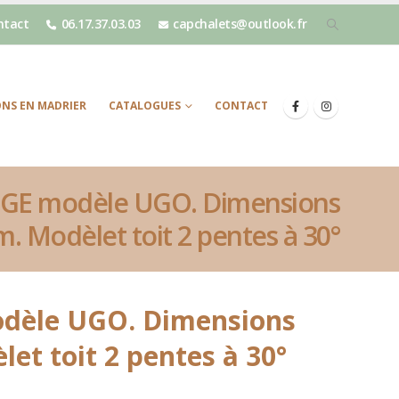
ntact
06.17.37.03.03
capchalets@outlook.fr
NS EN MADRIER
CATALOGUES
CONTACT
GE modèle UGO. Dimensions
m. Modèlet toit 2 pentes à 30°
èle UGO. Dimensions
let toit 2 pentes à 30°