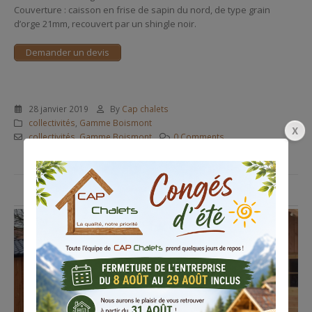
Couverture : caisson en frise de sapin du nord, de type grain
d’orge 21mm, recouvert par un shingle noir.
Demander un devis
28 janvier 2019
By
Cap chalets
collectivités
,
Gamme Boismont
collectivités
,
Gamme Boismont
0 Comments